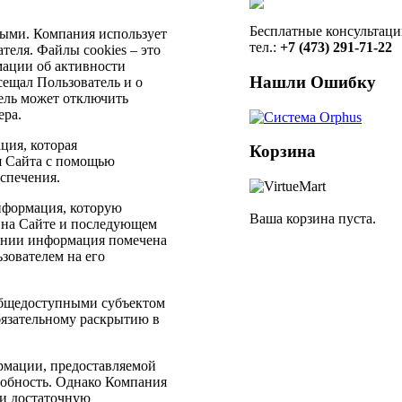
Бесплатные консультаци
ными. Компания использует
тел.:
+7 (473) 291-71-22
теля. Файлы cookies – это
мации об активности
Нашли Ошибку
сещал Пользователь и о
тель может отключить
ера.
ция, которая
Корзина
я Сайта с помощью
спечения.
нформация, которую
Ваша корзина пуста.
 на Сайте и последующем
пании информация помечена
зователем на его
общедоступными субъектом
язательному раскрытию в
ормации, предоставляемой
собность. Однако Компания
 и достаточную