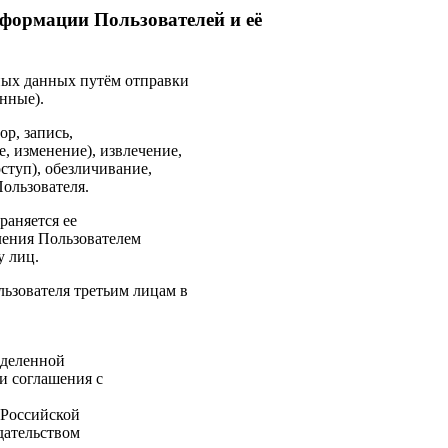
нформации Пользователей и её
ьных данных путём отправки
нные).
ор, запись,
, изменение), извлечение,
ступ), обезличивание,
ользователя.
раняется ее
ления Пользователем
у лиц.
ьзователя третьим лицам в
еделенной
и соглашения с
 Российской
дательством