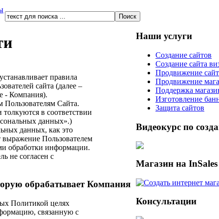
ы
Наши услуги
ти
Создание сайтов
Создание сайта ви
Продвижение сайт
устанавливает правила
Продвижение маг
ователей сайта (далее –
Поддержка магази
е - Компания).
Изготовление бан
м Пользователям Сайта.
Защита сайтов
 толкуются в соответствии
рсональных данных».)
Видеокурс по созд
ьных данных, как это
т выражение Пользователем
ми обработки информации.
ль не согласен с
Магазин на InSales
торую обрабатывает Компания
Консультации
нных Политикой целях
формацию, связанную с