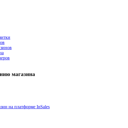
зитки
ов
азинов
на
неров
анию магазина