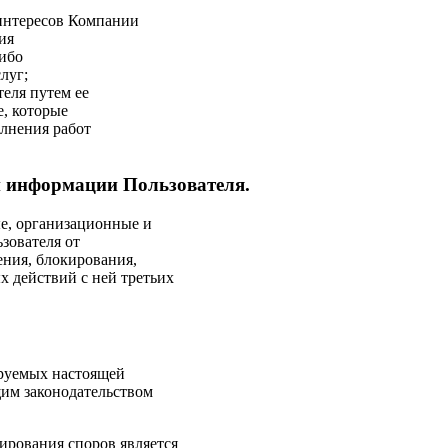
 интересов Компании
ия
ибо
луг;
еля путем ее
, которые
олнения работ
й информации Пользователя.
е, организационные и
зователя от
ения, блокирования,
х действий с ней третьих
ируемых настоящей
им законодательством
лирования споров является