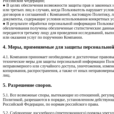
Российской Федерации;
● В целях обеспечения возможности защиты прав и законных
или третьих лиц в случаях, когда Пользователь нарушает услов
договоров и соглашений с Компанией, настоящую Политику, л
документы, содержащие условия использования конкретных ус
● В результате обработки персональной информации Пользоват
обезличивания получены обезличенные статистические данные
передаются третьему лицу для проведения исследований, вып
или оказания услуг по поручению Компании.
4. Меры, применяемые для защиты персонально
4.1. Компания принимает необходимые и достаточные правовы
технические меры для защиты персональной информации Поль
неправомерного или случайного доступа, уничтожения, измен
копирования, распространения, а также от иных неправомерны
лиц.
5. Разрешение споров.
5.1. Все возможные споры, вытекающие из отношений, регул
Политикой, разрешаются в порядке, установленном действующ
Российской Федерации, по нормам российского права.
5.2. Соблюдение досудебного (претензионного) порядка урегу